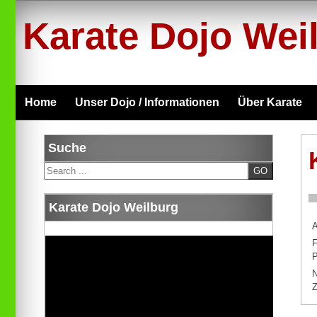
Skip
to
Karate Dojo Wei
content
Home
Unser Dojo / Informationen
Über Karate
Suche
Search
Karate Dojo Weilburg
A
F
P
N
Z