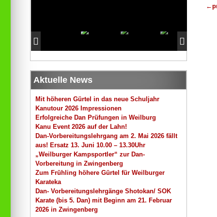
←
p
Aktuelle News
Mit höheren Gürtel in das neue Schuljahr
Kanutour 2026 Impressionen
Erfolgreiche Dan Prüfungen in Weilburg
Kanu Event 2026 auf der Lahn!
Dan-Vorbereitungslehrgang am 2. Mai 2026 fällt
aus! Ersatz 13. Juni 10.00 – 13.30Uhr
„Weilburger Kampsportler“ zur Dan-
Vorbereitung in Zwingenberg
Zum Frühling höhere Gürtel für Weilburger
Karateka
Dan- Vorbereitungslehrgänge Shotokan/ SOK
Karate (bis 5. Dan) mit Beginn am 21. Februar
2026 in Zwingenberg