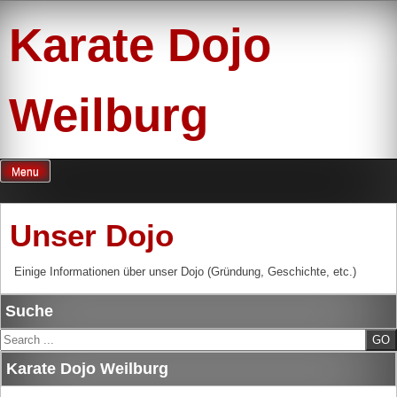
Skip
to
Karate Dojo
content
Weilburg
Menu
Unser Dojo
Einige Informationen über unser Dojo (Gründung, Geschichte, etc.)
Suche
Search
Karate Dojo Weilburg