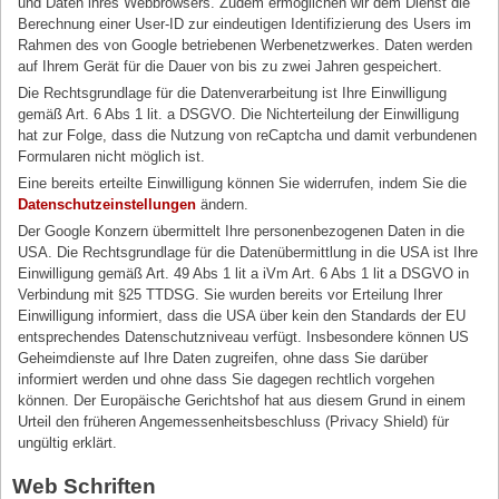
und Daten ihres Webbrowsers. Zudem ermöglichen wir dem Dienst die
Berechnung einer User-ID zur eindeutigen Identifizierung des Users im
Rahmen des von Google betriebenen Werbenetzwerkes. Daten werden
auf Ihrem Gerät für die Dauer von bis zu zwei Jahren gespeichert.
Die Rechtsgrundlage für die Datenverarbeitung ist Ihre Einwilligung
gemäß Art. 6 Abs 1 lit. a DSGVO. Die Nichterteilung der Einwilligung
hat zur Folge, dass die Nutzung von reCaptcha und damit verbundenen
Formularen nicht möglich ist.
Eine bereits erteilte Einwilligung können Sie widerrufen, indem Sie die
Datenschutzeinstellungen
ändern.
Der Google Konzern übermittelt Ihre personenbezogenen Daten in die
USA. Die Rechtsgrundlage für die Datenübermittlung in die USA ist Ihre
Einwilligung gemäß Art. 49 Abs 1 lit a iVm Art. 6 Abs 1 lit a DSGVO in
Verbindung mit §25 TTDSG. Sie wurden bereits vor Erteilung Ihrer
Einwilligung informiert, dass die USA über kein den Standards der EU
entsprechendes Datenschutzniveau verfügt. Insbesondere können US
Geheimdienste auf Ihre Daten zugreifen, ohne dass Sie darüber
informiert werden und ohne dass Sie dagegen rechtlich vorgehen
können. Der Europäische Gerichtshof hat aus diesem Grund in einem
Urteil den früheren Angemessenheitsbeschluss (Privacy Shield) für
ungültig erklärt.
Web Schriften