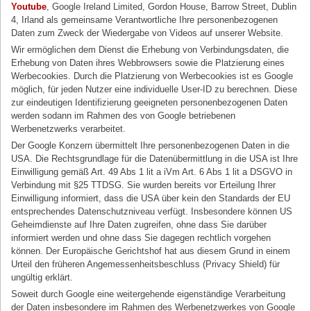
Youtube
, Google Ireland Limited, Gordon House, Barrow Street, Dublin
4, Irland als gemeinsame Verantwortliche Ihre personenbezogenen
Daten zum Zweck der Wiedergabe von Videos auf unserer Website.
Wir ermöglichen dem Dienst die Erhebung von Verbindungsdaten, die
Erhebung von Daten ihres Webbrowsers sowie die Platzierung eines
Werbecookies. Durch die Platzierung von Werbecookies ist es Google
möglich, für jeden Nutzer eine individuelle User-ID zu berechnen. Diese
zur eindeutigen Identifizierung geeigneten personenbezogenen Daten
werden sodann im Rahmen des von Google betriebenen
Werbenetzwerks verarbeitet.
Der Google Konzern übermittelt Ihre personenbezogenen Daten in die
USA. Die Rechtsgrundlage für die Datenübermittlung in die USA ist Ihre
Einwilligung gemäß Art. 49 Abs 1 lit a iVm Art. 6 Abs 1 lit a DSGVO in
Verbindung mit §25 TTDSG. Sie wurden bereits vor Erteilung Ihrer
Einwilligung informiert, dass die USA über kein den Standards der EU
entsprechendes Datenschutzniveau verfügt. Insbesondere können US
Geheimdienste auf Ihre Daten zugreifen, ohne dass Sie darüber
informiert werden und ohne dass Sie dagegen rechtlich vorgehen
können. Der Europäische Gerichtshof hat aus diesem Grund in einem
Urteil den früheren Angemessenheitsbeschluss (Privacy Shield) für
ungültig erklärt.
Soweit durch Google eine weitergehende eigenständige Verarbeitung
der Daten insbesondere im Rahmen des Werbenetzwerkes von Google