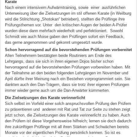
Karate
Nach einem intensivem Aufwärmtraining, sowie einer ausführlichen
Unterweisung über die Zielsetzungen im stil offenen Karate (in Weilburg
wird die Stilrichtung „Shotokan“ betrieben), stellten die Prüflinge ihre
Prüfungsthemen vor. Unter den kritischen Augen der beiden A-Prüfer
wurden diese dann mehrfach wiederholt und perfektioniert. Sowohl
Schmidt wie auch Moise gaben den Prüflingen sofort ein Feedback,
das gerne angenommen und gekonnt umgesetzt wurde.
Schon hervorragend auf die bevorstehenden Prüfungen vorbereitet
Allen Teilnehmern bestätigten beide Routiniers am Ende des
Lehrgangs, dass sie sich in ihren eigenen Dojos bisher schon
hervorragend auf die bevorstehenden Prüfungen vorbereiten haben. Mit
der Teilnahme an den beiden folgenden Lehrgängen im November und
April dürfte ihrer Meinung nach ein Bestehen vorprogrammiert sein. Sie
dankten auch den Dan-Trägern, dass sie trotz ihrer eigenen Prüfungen
immer wieder gerne auch um die Dan-Anwärter kümmerten.
Die Zielsetzungen des Karate verinnerlicht
Sich selbst im Vorfeld einer solch anspruchsvollen Prüfung den Prüfern
zu präsentieren und anderen mit Rat und Tat zur Seite zu stehen zeigt
jetzt schon, die Zielsetzungen des Karate verinnerlicht zu haben. Auch
den Prüfern ist diese Vorgehensweise hilfreich; lernen sie doch dadurch
ihre zukünftigen Prüflinge mit all ihren Stärken und Schwächen bereits
Monate vor der eigentlichen Prüfung persönlich kennen. So ist es