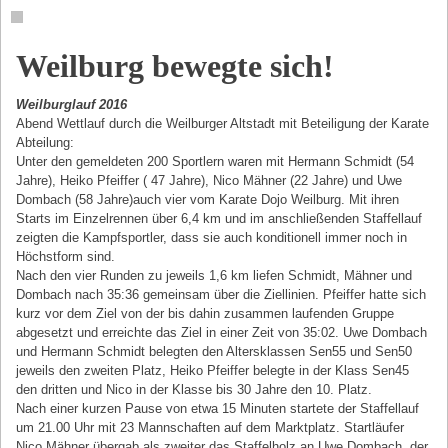
Weilburg bewegte sich!
Weilburglauf 2016
Abend Wettlauf durch die Weilburger Altstadt mit Beteiligung der Karate
Abteilung:
Unter den gemeldeten 200 Sportlern waren mit Hermann Schmidt (54
Jahre), Heiko Pfeiffer ( 47 Jahre), Nico Mähner (22 Jahre) und Uwe
Dombach (58 Jahre)auch vier vom Karate Dojo Weilburg. Mit ihren
Starts im Einzelrennen über 6,4 km und im anschließenden Staffellauf
zeigten die Kampfsportler, dass sie auch konditionell immer noch in
Höchstform sind.
Nach den vier Runden zu jeweils 1,6 km liefen Schmidt, Mähner und
Dombach nach 35:36 gemeinsam über die Ziellinien. Pfeiffer hatte sich
kurz vor dem Ziel von der bis dahin zusammen laufenden Gruppe
abgesetzt und erreichte das Ziel in einer Zeit von 35:02. Uwe Dombach
und Hermann Schmidt belegten den Altersklassen Sen55 und Sen50
jeweils den zweiten Platz, Heiko Pfeiffer belegte in der Klass Sen45
den dritten und Nico in der Klasse bis 30 Jahre den 10. Platz.
Nach einer kurzen Pause von etwa 15 Minuten startete der Staffellauf
um 21.00 Uhr mit 23 Mannschaften auf dem Marktplatz. Startläufer
Nico Mähner übergab als zweiter das Staffelholz an Uwe Dombach, der