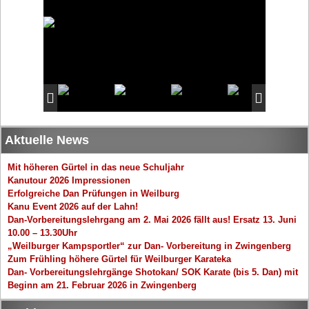
Aktuelle News
Mit höheren Gürtel in das neue Schuljahr
Kanutour 2026 Impressionen
Erfolgreiche Dan Prüfungen in Weilburg
Kanu Event 2026 auf der Lahn!
Dan-Vorbereitungslehrgang am 2. Mai 2026 fällt aus! Ersatz 13. Juni
10.00 – 13.30Uhr
„Weilburger Kampsportler“ zur Dan- Vorbereitung in Zwingenberg
Zum Frühling höhere Gürtel für Weilburger Karateka
Dan- Vorbereitungslehrgänge Shotokan/ SOK Karate (bis 5. Dan) mit
Beginn am 21. Februar 2026 in Zwingenberg