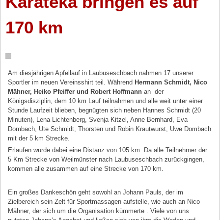
Karateka bringen es auf
170 km
Am diesjährigen Apfellauf in Laubuseschbach nahmen 17 unserer
Sportler im neuen Vereinsshirt teil. Während
Hermann Schmidt, Nico
Mähner, Heiko Pfeiffer und Robert Hoffmann
an der
Königsdisziplin, dem 10 km Lauf teilnahmen und alle weit unter einer
Stunde Laufzeit blieben, begnügten sich neben Hannes Schmidt (20
Minuten), Lena
Lichtenberg
, Svenja Kitzel, Anne
Bernhard
, Eva
Dombach, Ute Schmidt, Thorsten und Robin Krautwurst, Uwe Dombach
mit der 5 km Strecke.
Erlaufen wurde dabei eine Distanz von 105 km. Da alle Teilnehmer der
5 Km Strecke von
Weilmünster
nach Laubuseschbach zurückgingen,
kommen alle zusammen auf eine Strecke von 170 km.
Ein großes Dankeschön geht sowohl an Johann Pauls, der im
Zielbereich sein Zelt für Sportmassagen aufstelle, wie auch an Nico
Mähner, der sich um die Organisation kümmerte . Viele von uns